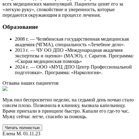
всех медицинских манипуляций. Пациенты ценят его за
«легкую руку», спокойствие и уверенность, которые
передаются окружающим в процессе лечения.
Образование
2008 г. — Челябинская государственная медицинская
академия (ЧГМА), специальность «Лечебное дело».
2013 г. — ЧУ ОО ДПО «Международная академия
экспертизы и оценки» (МАЭО), г. Саратов. Программа:
«Скорая медицинская помощь»
2024 г. — ООО «МУЦ ДПО Центр Профессиональной
подготовки». Программа: «Наркология».
Отзывы
наших пациентов
Муж пил беспросветно неделю, на седьмой день ночью стало
С
совсем плохо. Позвонила в клинику, вызвала капельницу.
п
Врачи приехали в принципе быстро. Капали его где-то час.
т
Мужу сейчас легче, спасибо за помощь.
н
ч
г
Читать полностью
с
Елена М.
01.11.23