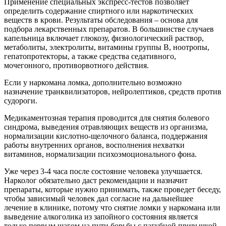
Применение специальных экспресс-тестов позволяет
определить содержание спиртного или наркотических
веществ в крови. Результаты обследования – основа для
подбора лекарственных препаратов. В большинстве случаев
капельница включает глюкозу, физиологический раствор,
метаболиты, электролиты, витамины группы В, ноотропы,
гепатопротекторы, а также средства седативного,
мочегонного, противорвотного действия.
Если у наркомана ломка, дополнительно возможно
назначение транквилизаторов, нейролептиков, средств против
судороги.
Медикаментозная терапия проводится для снятия болевого
синдрома, выведения отравляющих веществ из организма,
нормализации кислотно-щелочного баланса, поддержания
работы внутренних органов, восполнения нехватки
витаминов, нормализации психоэмоционального фона.
Уже через 3-4 часа после состояние человека улучшается.
Нарколог обязательно даст рекомендации и назначит
препараты, которые нужно принимать, также проведет беседу,
чтобы зависимый человек дал согласие на дальнейшее
лечение в клинике, потому что снятие ломки у наркомана или
выведение алкоголика из запойного состояния является
только первым шагом на пути борьбы с пагубной привычкой.