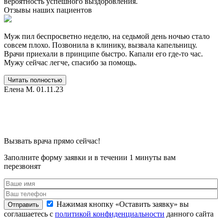
вероятность успешного выздоровления.
Отзывы
наших пациентов
Муж пил беспросветно неделю, на седьмой день ночью стало
С
совсем плохо. Позвонила в клинику, вызвала капельницу.
п
Врачи приехали в принципе быстро. Капали его где-то час.
т
Мужу сейчас легче, спасибо за помощь.
н
ч
г
Читать полностью
с
Елена М.
01.11.23
Вызвать врача прямо сейчас!
Заполните форму заявки и в течении 1 минуты вам
перезвонят
Нажимая кнопку «Оставить заявку» вы
Отправить
соглашаетесь с
политикой конфиденциальности
данного сайта