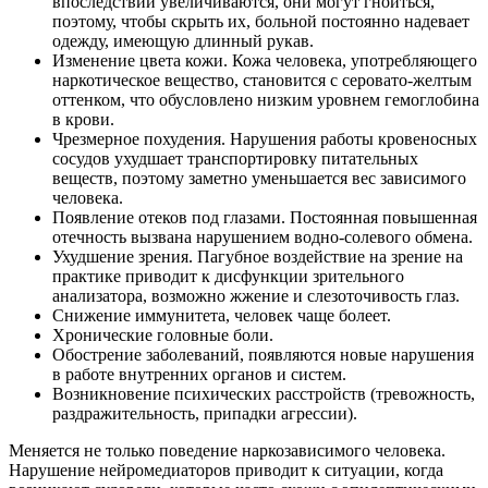
впоследствии увеличиваются, они могут гноиться,
поэтому, чтобы скрыть их, больной постоянно надевает
одежду, имеющую длинный рукав.
Изменение цвета кожи. Кожа человека, употребляющего
наркотическое вещество, становится с серовато-желтым
оттенком, что обусловлено низким уровнем гемоглобина
в крови.
Чрезмерное похудения. Нарушения работы кровеносных
сосудов ухудшает транспортировку питательных
веществ, поэтому заметно уменьшается вес зависимого
человека.
Появление отеков под глазами. Постоянная повышенная
отечность вызвана нарушением водно-солевого обмена.
Ухудшение зрения. Пагубное воздействие на зрение на
практике приводит к дисфункции зрительного
анализатора, возможно жжение и слезоточивость глаз.
Снижение иммунитета, человек чаще болеет.
Хронические головные боли.
Обострение заболеваний, появляются новые нарушения
в работе внутренних органов и систем.
Возникновение психических расстройств (тревожность,
раздражительность, припадки агрессии).
Меняется не только поведение наркозависимого человека.
Нарушение нейромедиаторов приводит к ситуации, когда