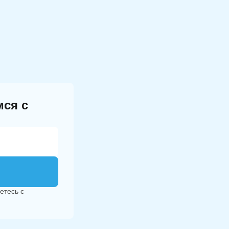
ся с
етесь с