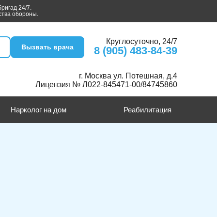
ригад 24/7.
ства обороны.
Круглосуточно, 24/7
Вызвать врача
8 (905) 483-84-39
г. Москва ул. Потешная, д.4
Лицензия № Л022-845471-00/84745860
Нарколог на дом
Реабилитация