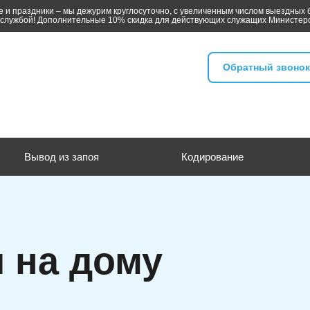
 и праздники – мы дежурим круглосуточно, с увеличенным числом выездных б
службой! Дополнительные 10% скидка для действующих служащих Министер
Обратный звонок
Вывод из запоя
Кодирование
 на дому