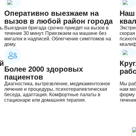
Оперативно выезжаем на
Наш
вызов в любой район города
ква
ь.
Выездная бригада срочно приедет на вызов в
Экстре
течение 30 минут. Приезжаем на машине без
скорая
мигалок и надписей. Облегчение симптомов на
психот
дому.
квалиф
й
Кру
Более 2000 здоровых
раб
пациентов
Диагностика, вытрезвление, медикаментозное
Мы раб
Выбор города
лечение и процедуры, психотерапевтическая
нам мо
беседа, адаптация. Комфортные палаты в
форму 
стационаре или домашняя терапия.
течение
Оставьте заявку
Узнать стоимость
Заполните форму
Вызвать врача
Обратный звонок
Чтобы получить бесплатную консультацию, заполните
Отправка заявки на расчет не принуждает к покупке
Челябинск
Москва
Чтобы вызвать врача, заполните форму ниже
и мы перезвоним в течении 5 минут!
Заполните форму ниже, мы вам перезвоним
форму ниже и задайте свой вопрос
услуги
Санкт-Петербург
Казань
Ростов-на-Дону
Казань