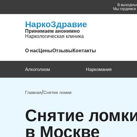
В выходные
Мы гордимся 
НаркоЗдравие
Принимаем анонимно
Наркологическая клиника
О нас
Цены
Отзывы
Контакты
Алкоголизм
Наркомания
Главная
Снятие ломки
Снятие ломки
в Москве