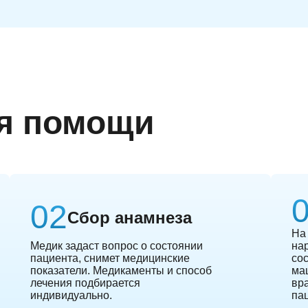
я помощи
Сбор анамнеза
На
Медик задаст вопрос о состоянии
на
пациента, снимет медицинские
сос
показатели. Медикаменты и способ
ма
лечения подбирается
вр
индивидуально.
па